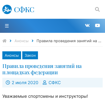
СФКС
Поиск:
П
Групп
К
в
н
Анонсы
Правила проведения занятий на площадках федерации
VK
Y
Анонсы
Закон
Правила проведения занятий на
площадках федерации
2 июля 2020
СФКС
Уважаемые спортсмены и инструкторы!