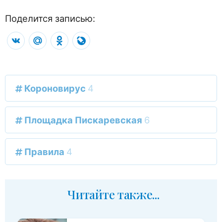
Поделится записью:
VK
Mail.Ru
Odnoklassniki
LiveJournal
Короновирус
4
Площадка Пискаревская
6
Правила
4
Читайте также...