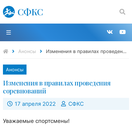
СФКС
Поиск:
П
Групп
К
в
н
Анонсы
Изменения в правилах проведения соревнований
VK
Y
Анонсы
Изменения в правилах проведения
соревнований
17 апреля 2022
СФКС
Уважаемые спортсмены!