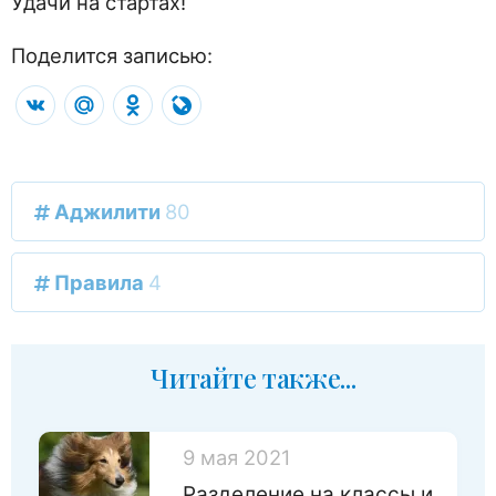
Удачи на стартах!
Поделится записью:
VK
Mail.Ru
Odnoklassniki
LiveJournal
Аджилити
80
Правила
4
Читайте также...
9 мая 2021
Разделение на классы и