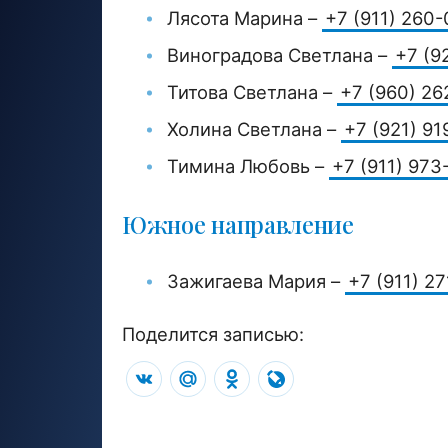
Лясота Марина –
+7 (911) 260
Виноградова Светлана –
+7 (9
Титова Светлана –
+7 (960) 26
Холина Светлана –
+7 (921) 91
Тимина Любовь –
+7 (911) 973
Южное направление
Зажигаева Мария –
+7 (911) 2
Поделится записью:
VK
Mail.Ru
Odnoklassniki
LiveJournal