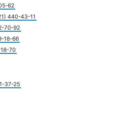
-05-62
21) 440-43-11
2-70-92
9-18-66
-18-70
71-37-25