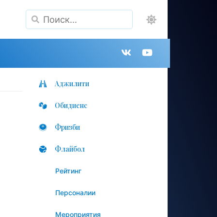
Поиск
Группа
Канал
в
на
Аджилити
Обидиенс
VK
YouTube
Фризби
Флайбол
Рейтинг
Персоналии
Мероприятия