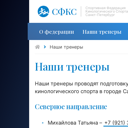
СФКС
Спортивная Федерация
Кинологического Спорта
Санкт-Петербург
О федерации
Наши тренеры
Наши тренеры
Наши тренеры
Наши тренеры проводят подготовк
кинологического спорта в городе С
Северное направление
Михайлова Татьяна –
+7 (921)