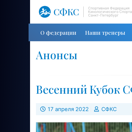
СФКС
Спортивная Федерация
Кинологического Спорта
Санкт-Петербург
О федерации
Наши тренеры
Анонсы
Весенний Кубок С
17 апреля 2022
СФКС