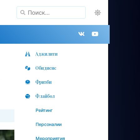
Поиск
Группа
Канал
в
на
Аджилити
Обидиенс
VK
YouTube
Фризби
Флайбол
Рейтинг
Персоналии
Мероприятия