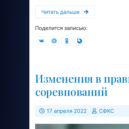
Читать дальше
Поделится записью:
VK
Mail.Ru
Odnoklassniki
LiveJournal
Изменения в прав
соревнований
17 апреля 2022
СФКС