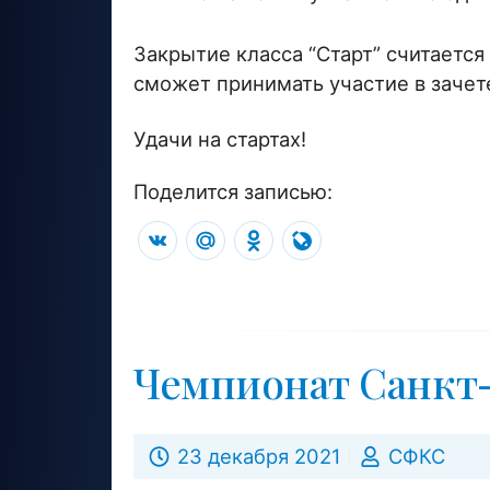
Закрытие класса “Старт” считается 
сможет принимать участие в зачет
Удачи на стартах!
Поделится записью:
VK
Mail.Ru
Odnoklassniki
LiveJournal
Чемпионат Санкт-
23 декабря 2021
СФКС