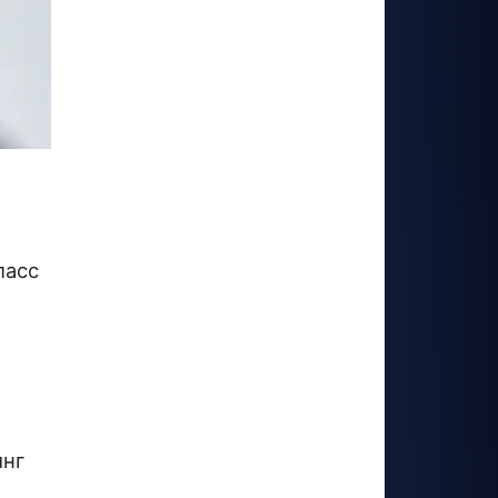
ласс
инг