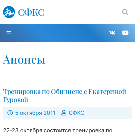
СФКС
Поиск:
П
Групп
К
в
н
Анонсы
VK
Y
Тренировка по Обидиенс с Екатериной
Гуровой
5 октября 2011
СФКС
22-23 октября состоится тренировка по