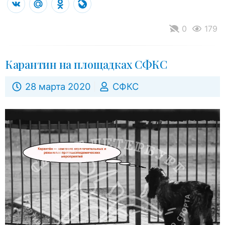
VK
Mail.Ru
Odnoklassniki
LiveJournal
0
179
Карантин на площадках СФКС
28 марта 2020
СФКС