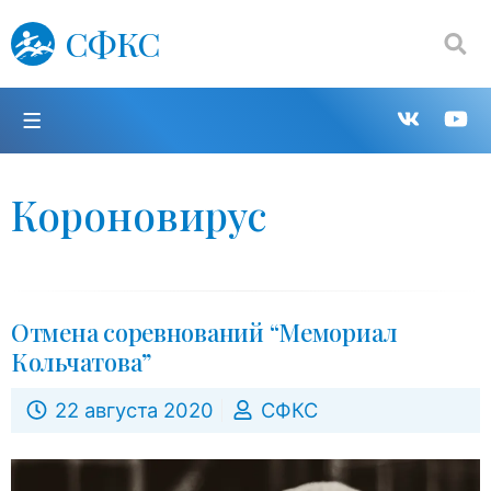
СФКС
Поиск:
П
Групп
К
в
н
Короновирус
VK
Y
Отмена соревнований “Мемориал
Кольчатова”
22 августа 2020
СФКС