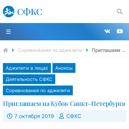
СФКС
Поиск:
П
Групп
К
в
н
Соревнования по аджилити
Приглашаем на Кубок Санкт-Петербурга
VK
Y
Аджилити в лицах
Анонсы
Деятельность СФКС
Соревнования по аджилити
Приглашаем на Кубок Санкт-Петербурга
7 октября 2019
СФКС