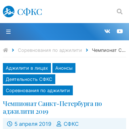
СФКС
Поиск:
П
Групп
К
в
н
Соревнования по аджилити
Чемпионат Санкт-Петербурга по аджилити 2019
VK
Y
Аджилити в лицах
Анонсы
Деятельность СФКС
Соревнования по аджилити
Чемпионат Санкт-Петербурга по
аджилити 2019
5 апреля 2019
СФКС