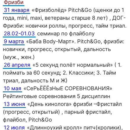
Фризби
31 января
«Фризболёд» Pitch&Go (щенки до 1
года, mini, maxi, ветераны старше 8 лет) , ДОГ-
Фризби: новички роллы, прогресс, тайм триал.
28.02-01.03
семинар по флайболу
9 марта
«Баба Body-Март». Pitch&Go, фризби:
новички, прогресс, открытый, дальность
(муж., жен.)
26 апреля
«5 секунд полёт нормальный» ( 1.
поймать за 60 секунд; 2. Классики; 3. Тайм
триал, дальность М и Ж)
10 мая
«СеРьЁЁЁзНыЕ СОРЕВНОВАНИЯ»
Рейтинговые соревнования 5 дисциплин
13 июня
«День кинолога» фризби –Фристайл
(прогресс, открытый) , парный фристайл,
флайбол, Pitch&Go
12 июля
«Длинноухий кролл» питч(кролики),