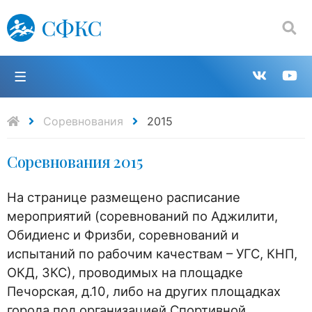
СФКС
Поиск:
П
Групп
К
в
н
Соревнования
2015
Соревнования 2015
VK
Y
На странице размещено расписание
мероприятий (соревнований по Аджилити,
Обидиенс и Фризби, соревнований и
испытаний по рабочим качествам – УГС, КНП,
ОКД, ЗКС), проводимых на площадке
Печорская, д.10, либо на других площадках
города под организацией Спортивной