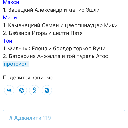
Макси
1. Зарецкий Александр и метис Эшли
Мини
1. Каменецкий Семен и цвергшнауцер Мики
2. Бабанов Игорь и шелти Патя
Той
1. Фильчук Елена и бордер терьер Вучи
2. Батоврина Анжелла и той пудель Атос
протокол
Поделится записью:
VK
Mail.Ru
Odnoklassniki
LiveJournal
Аджилити
119