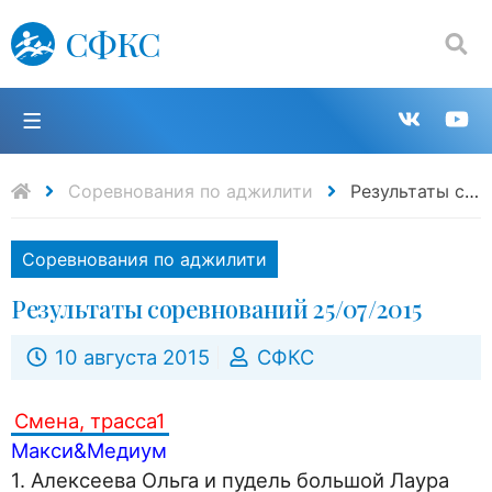
СФКС
Поиск:
П
Групп
К
в
н
Соревнования по аджилити
Результаты соревнований 25/07/2015
VK
Y
Соревнования по аджилити
Результаты соревнований 25/07/2015
10 августа 2015
СФКС
Смена, трасса1
Макси&Медиум
1. Алексеева Ольга и пудель большой Лаура