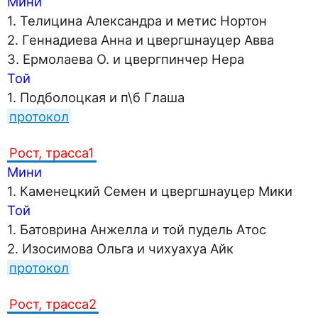
Мини
1. Телицина Александра и метис Нортон
2. Геннадиева Анна и цвергшнауцер Авва
3. Ермолаева О. и цвергпинчер Нера
Той
1. Подболоцкая и п\б Глаша
протокол
Рост, трасса1
Мини
1. Каменецкий Семен и цвергшнауцер Мики
Той
1. Батоврина Анжелла и той пудель Атос
2. Изосимова Ольга и чихуахуа Айк
протокол
Рост, трасса2