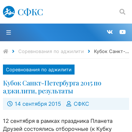
СФКС
Поиск:
П
Групп
К
в
н
Соревнования по аджилити
Кубок Санкт-Петербурга 2015 по аджилити, результаты
VK
Y
Соревнования по аджилити
Кубок Санкт-Петербурга 2015 по
аджилити, результаты
14 сентября 2015
СФКС
12 сентября в рамках праздника Планета
Друзей состоялись отборочные (к Кубку