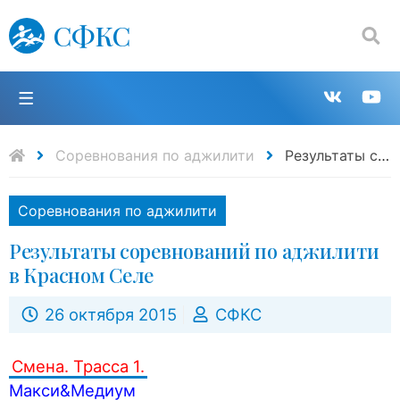
СФКС
Поиск:
П
Групп
К
в
н
Соревнования по аджилити
Результаты соревнований по аджилити в Красном Селе
VK
Y
Соревнования по аджилити
Результаты соревнований по аджилити
в Красном Селе
26 октября 2015
СФКС
Смена. Трасса 1.
Макси&Медиум