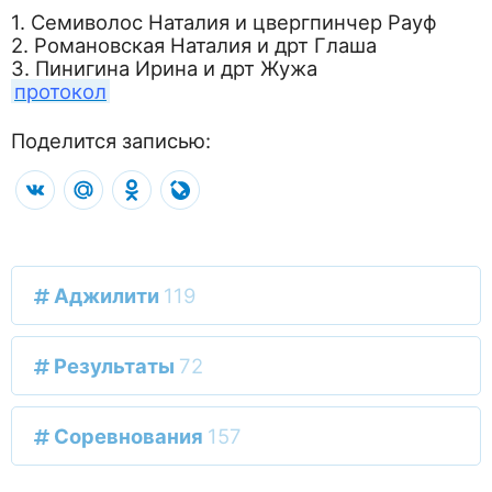
1. Семиволос Наталия и цвергпинчер Рауф
2. Романовская Наталия и дрт Глаша
3. Пинигина Ирина и дрт Жужа
протокол
Поделится записью:
VK
Mail.Ru
Odnoklassniki
LiveJournal
Аджилити
119
Результаты
72
Соревнования
157