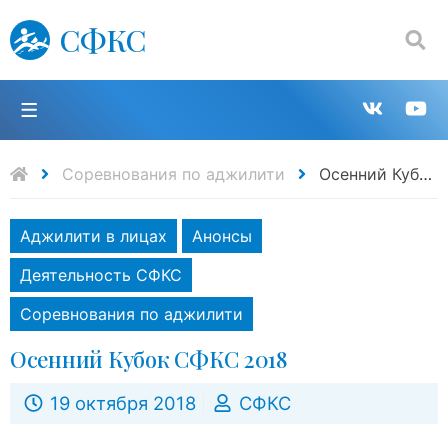
СФКС
Поиск:
П
Групп
К
в
н
Соревнования по аджилити
Осенний Кубок СФКС 2018
VK
Y
Аджилити в лицах
Анонсы
Деятельность СФКС
Соревнования по аджилити
Осенний Кубок СФКС 2018
19 октября 2018
СФКС