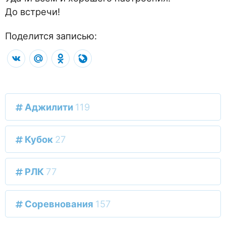
До встречи!
Поделится записью:
VK
Mail.Ru
Odnoklassniki
LiveJournal
Аджилити
119
Кубок
27
РЛК
77
Соревнования
157