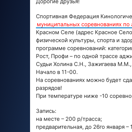
Дорогие друзья!
Спортивная Федерация Кинологичес
муниципальных соревнованиях по
Красном Селе (адрес Красное Село
физической культуры, спорта и здо
программе соревнований: категории
Рост, Профи – по одной трассе адж
Судьи Холина С.Н., Зажигаева М.М.
Начало в 11-00.
На соревнованиях можно будет сд
разрядов!
При температуре ниже -10 соревно
Запись:
на месте – 200 р/трасса;
предварительная, до 26го января – 