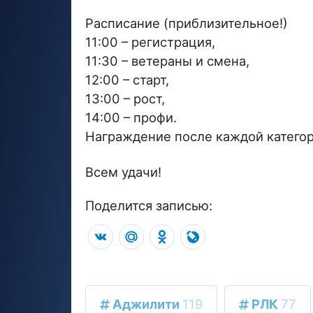
Расписание (приблизительное!)
11:00 – регистрация,
11:30 – ветераны и смена,
12:00 – старт,
13:00 – рост,
14:00 – профи.
Награждение после каждой категор
Всем удачи!
Поделится записью:
VK
Mail.Ru
Odnoklassniki
LiveJournal
Аджилити
119
РЛК
77