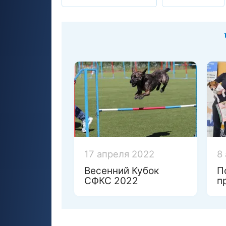
17 апреля 2022
8
Весенний Кубок
П
СФКС 2022
п
н
п