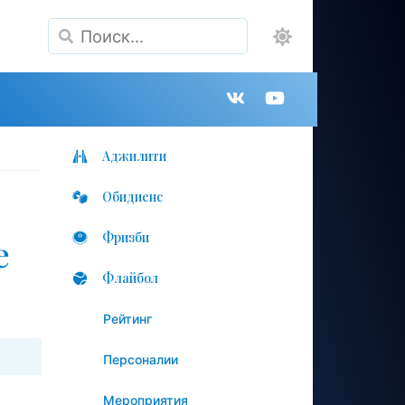
Поиск
Группа
Канал
в
на
Аджилити
Обидиенс
VK
YouTube
Фризби
е
Флайбол
Рейтинг
Персоналии
Мероприятия