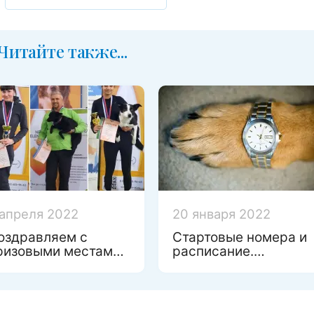
Читайте также...
 апреля 2022
20 января 2022
оздравляем с
Стартовые номера и
ризовыми местами
расписание.
а Чемпинате России
Чемпионат Санкт-
о игрушкам!
Петербурга по
аджилити 2022.