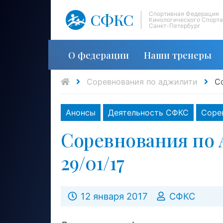
СФКС
Спортивная Федерация
Кинологического Спорта
Санкт-Петербург
О федерации
Наши тренеры
Соревнования по аджилити
С
Анонсы
Деятельность СФКС
Соре
Соревнования по 
29/01/17
12 января 2017
СФКС