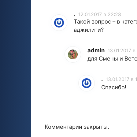
.
12.01.2017 в 22:28
Такой вопрос – в кате
аджилити?
admin
13.01.2017 в
для Смены и Вете
.
13.01.2017 в 
Спасибо!
Комментарии закрыты.