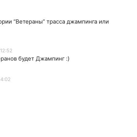
гории “Ветераны” трасса джампинга или
 12:52
ранов будет Джампинг :)
14:02