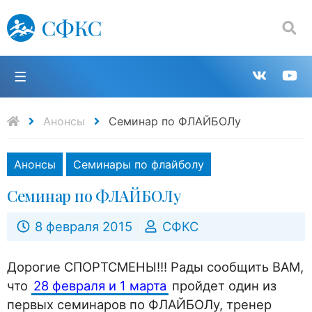
СФКС
Поиск:
П
Групп
К
в
н
Анонсы
Семинар по ФЛАЙБОЛу
VK
Y
Анонсы
Семинары по флайболу
Семинар по ФЛАЙБОЛу
8 февраля 2015
СФКС
Дорогие СПОРТСМЕНЫ!!! Рады сообщить ВАМ,
что
28 февраля и 1 марта
пройдет один из
первых семинаров по ФЛАЙБОЛу, тренер