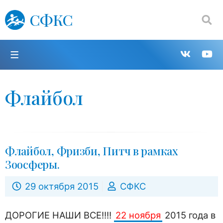
СФКС
Поиск:
П
Групп
К
в
н
Флайбол
VK
Y
Флайбол, Фризби, Питч в рамках
Зоосферы.
29 октября 2015
СФКС
ДОРОГИЕ НАШИ ВСЕ!!!!
22 ноября
2015 года в