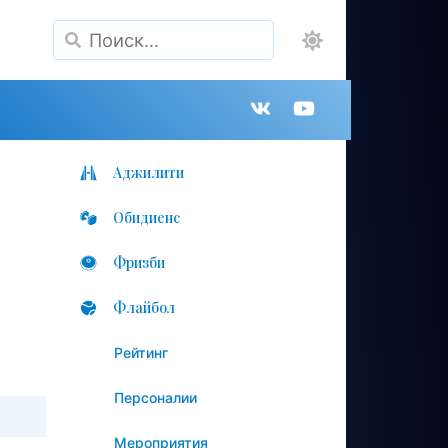
Поиск
Группа
Канал
в
на
Аджилити
Обидиенс
VK
YouTube
Фризби
Флайбол
Рейтинг
Персоналии
Мероприятия