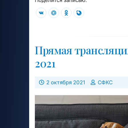
VK
Mail.Ru
Odnoklassniki
LiveJournal
Прямая трансляци
2021
2 октября 2021
СФКС