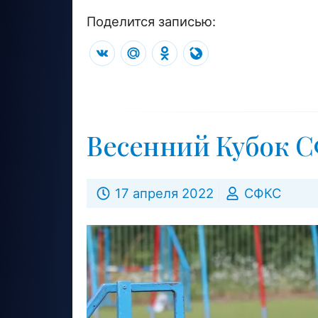
Поделится записью:
VK
Mail.Ru
Odnoklassniki
LiveJournal
Весенний Кубок С
17 апреля 2022
СФКС