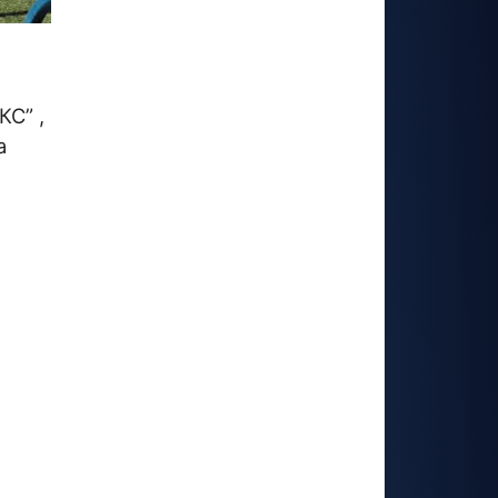
КС” ,
а