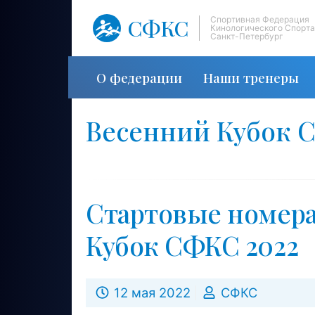
СФКС
Спортивная Федерация
Кинологического Спорта
Санкт-Петербург
О федерации
Наши тренеры
Весенний Кубок 
Стартовые номера
Кубок СФКС 2022
12 мая 2022
СФКС