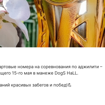
артовые номера на соревнования по аджилити –
щего 15-го мая в манеже DogS HaLL.
ний красивых забегов и побед!💪