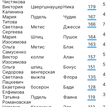
Чистякова
5
Виктория
Цвергшнауцер
Ника
179
Калинина
4
Мария
Пудель
Чудик
167
Титова
166
7
Светлана
Метис
Джесси
Сергеева
4
Мария
Шпиц
Пушок
164
Изосимова
163
4
Ольга
Метис
Блэк
Самусенко
5
Виктор
колли
Алан
157
Изосимова
5
Ольга
шпиц
Бонус
151
Сидорова
венгерская
4
Светлана
выжла
Флора
135
Пацкевич
4
Екаетрина
босерон
Бади
128
Елфимова
3
Татьяна
Пудель
Фаина
119
Романовская