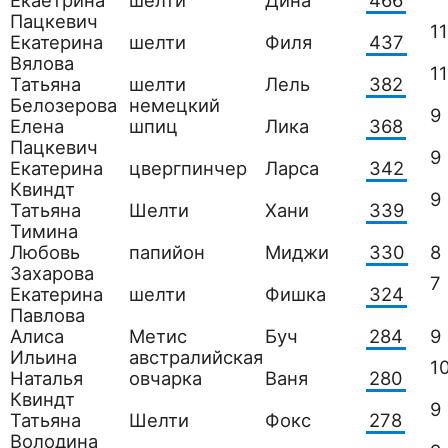
Екаетрина
шелти
Дина
466
Пацкевич
11
Екатерина
шелти
Филя
437
Вялова
11
Татьяна
шелти
Лель
382
Белозерова
немецкий
9
Елена
шпиц
Лика
368
Пацкевич
9
Екатерина
цвергпинчер
Ларса
342
Квиндт
9
Татьяна
Шелти
Хани
339
Тимина
Любовь
папийон
Миджи
330
8
Захарова
7
Екатерина
шелти
Фишка
324
Павлова
Алиса
Метис
Буч
284
9
Ильина
австралийская
1
Наталья
овчарка
Ваня
280
Квиндт
9
Татьяна
Шелти
Фокс
278
Володина