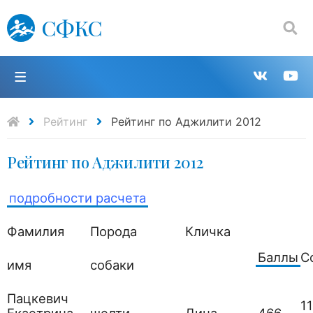
СФКС
Поиск:
П
Групп
К
в
н
Рейтинг
Рейтинг по Аджилити 2012
Рейтинг по Аджилити 2012
VK
Y
подробности расчета
Фамилия
Порода
Кличка
Баллы
С
имя
собаки
Пацкевич
11