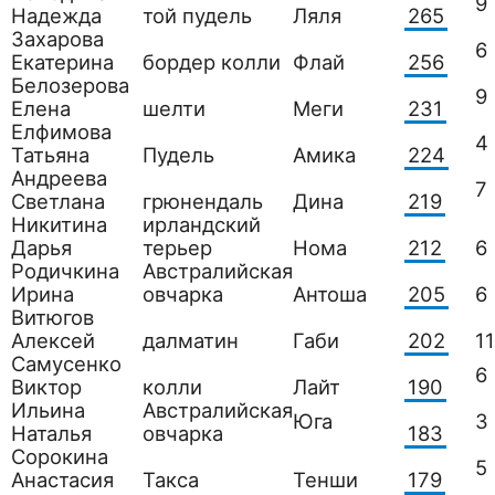
9
Надежда
той пудель
Ляля
265
Захарова
6
Екатерина
бордер колли
Флай
256
Белозерова
9
Елена
шелти
Меги
231
Елфимова
4
Татьяна
Пудель
Амика
224
Андреева
7
Светлана
грюнендаль
Дина
219
Никитина
ирландский
Дарья
терьер
Нома
212
6
Родичкина
Австралийская
Ирина
овчарка
Антоша
205
6
Витюгов
Алексей
далматин
Габи
202
11
Самусенко
6
Виктор
колли
Лайт
190
Ильина
Австралийская
Юга
3
Наталья
овчарка
183
Сорокина
5
Анастасия
Такса
Тенши
179