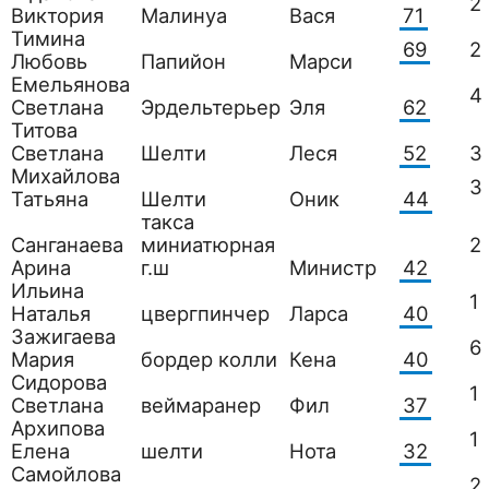
2
Виктория
Малинуа
Вася
71
Тимина
69
2
Любовь
Папийон
Марси
Емельянова
4
Светлана
Эрдельтерьер
Эля
62
Титова
Светлана
Шелти
Леся
52
3
Михайлова
3
Татьяна
Шелти
Оник
44
такса
Санганаева
миниатюрная
2
Арина
г.ш
Министр
42
Ильина
1
Наталья
цвергпинчер
Ларса
40
Зажигаева
6
Мария
бордер колли
Кена
40
Сидорова
1
Светлана
веймаранер
Фил
37
Архипова
1
Елена
шелти
Нота
32
Самойлова
2