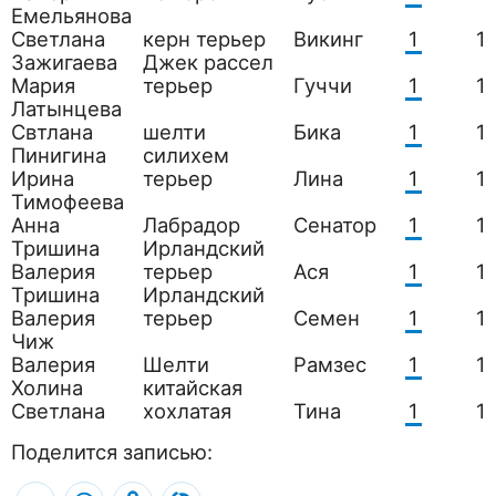
Емельянова
Светлана
керн терьер
Викинг
1
1
Зажигаева
Джек рассел
Мария
терьер
Гуччи
1
1
Латынцева
Свтлана
шелти
Бика
1
1
Пинигина
силихем
Ирина
терьер
Лина
1
1
Тимофеева
Анна
Лабрадор
Сенатор
1
1
Тришина
Ирландский
Валерия
терьер
Ася
1
1
Тришина
Ирландский
Валерия
терьер
Семен
1
1
Чиж
Валерия
Шелти
Рамзес
1
1
Холина
китайская
Светлана
хохлатая
Тина
1
1
Поделится записью:
VK
Mail.Ru
Odnoklassniki
LiveJournal