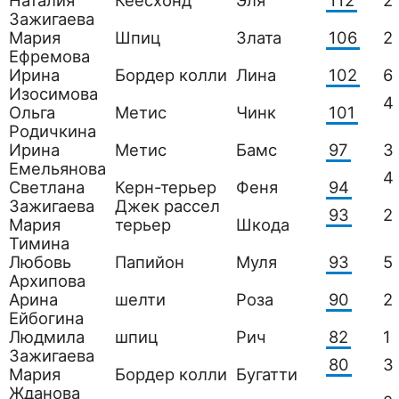
Наталия
Кеесхонд
Эля
112
2
Зажигаева
Мария
Шпиц
Злата
106
2
Ефремова
Ирина
Бордер колли
Лина
102
6
Изосимова
4
Ольга
Метис
Чинк
101
Родичкина
Ирина
Метис
Бамс
97
3
Емельянова
4
Светлана
Керн-терьер
Феня
94
Зажигаева
Джек рассел
93
2
Мария
терьер
Шкода
Тимина
Любовь
Папийон
Муля
93
5
Архипова
Арина
шелти
Роза
90
2
Ейбогина
Людмила
шпиц
Рич
82
1
Зажигаева
80
3
Мария
Бордер колли
Бугатти
Жданова