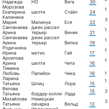
Надежда
НО
Вега
30
Морозова
1
Екатерина
шелти
Стайл
24
Калинина
3
Мария
Малинуа
Еся
22
Санганаева
джек рассел
1
Арина
терьер
Веник
21
Санганаева
джек рассел
1
Арина
терьер
Вилка
19
Родичкина
1
Ирина
метис
Гай
17
Архипова
1
Арина
шелти
Чита
16
Тимина
Любовь
Папийон
Чика
16
1
Ларина
1
Татьяна
Шпиц
Лора
15
Вялова
15
3
Татьяна
бордер колли
Лада
Михайлова
Немецкая
3
Татьяна
овчарка
Вельд
12