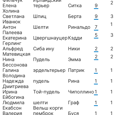
Фильчук
Ирландский
2
Елена
терьер
Ситка
9
Холина
Светлана
Шпиц
Берта
9
3
Иванюк
1
Антон
Шелти
Ринальдо
7
Палеева
5
3
Екатерина
Цвергшнауцер
Кэдди
Герлинг
Альфред
Сиба ину
Ники
2
2
Матевицкая
2
2
Нина
Пудель
Эмма
Бессонова
Галина
эрдельтерьер
Патрик
1
1
Володина
Надежда
пудель
Рина
1
1
Дмитриева
Ирина
Той-пудель
Чиполлино
1
1
Ейбогина
Людмила
шелти
Граф
1
1
Екабсон
Вельш корги
Валерия
пемброк
Буся
1
1