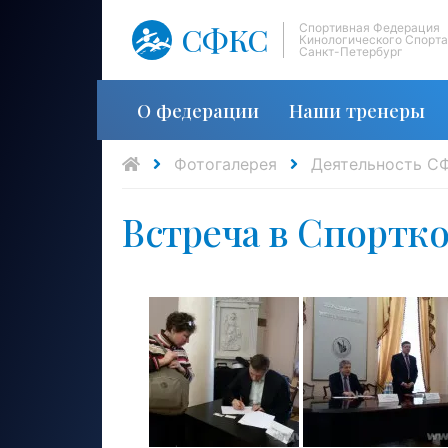
СФКС
Спортивная Федерация
Кинологического Спорта
Санкт-Петербург
О федерации
Наши тренеры
Фотогалерея
Деятельность С
Встреча в Спортко