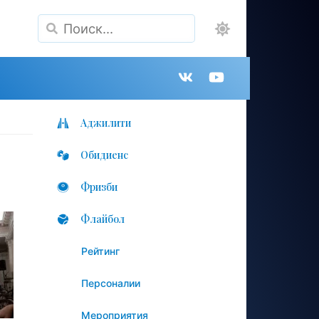
Поиск
Группа
Канал
в
на
Аджилити
Обидиенс
VK
YouTube
Фризби
Флайбол
Рейтинг
Персоналии
Мероприятия