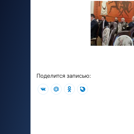
Поделится записью:
VK
Mail.Ru
Odnoklassniki
LiveJournal