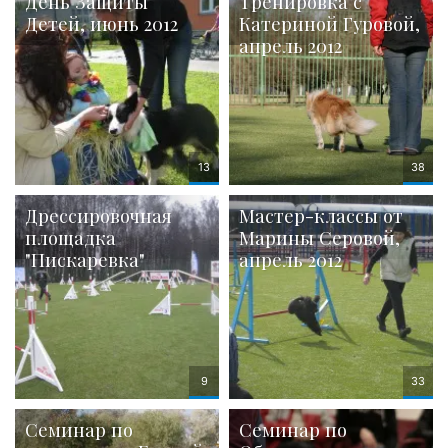
День Защиты
Тренировка с
Детей, июнь 2012
Катериной Гуровой,
апрель 2012
Дрессировочная
Мастер-классы от
площадка
Марины Серовой,
"Пискаревка"
апрель 2012
Семинар по
Семинар по