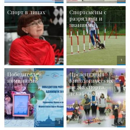
Спорт в лицах
Спортсмены с
разрядами и
званиями
Победителей
Презентация
номинаций
Кинологических
видов спорта,
декабрь 2015