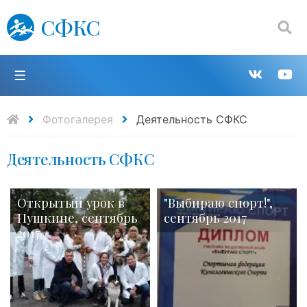
СФКС
Поиск:
П
Групп
К
в
н
Фотогалерея
Деятельность СФКС
Деятельность СФКС
VK
Y
Открытый урок в
"Выбираю спорт!",
Пушкине, сентябрь
сентябрь 2017
2017