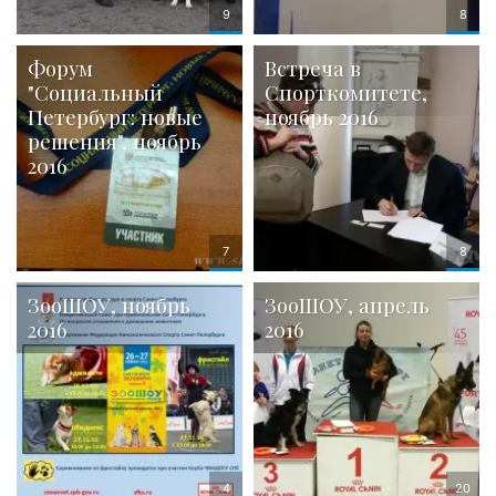
Форум
Встреча в
"Социальный
Спорткомитете,
Петербург: новые
ноябрь 2016
решения", ноябрь
2016
ЗооШОУ, ноябрь
ЗооШОУ, апрель
2016
2016