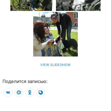
VIEW SLIDESHOW
Поделится записью:
VK
Mail.Ru
Odnoklassniki
LiveJournal