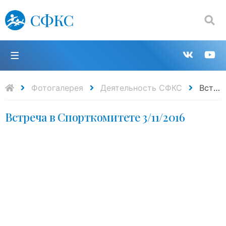
СФКС
Поиск:
П
Групп
К
в
н
Фотогалерея
Деятельность СФКС
Встреча в Спорткомитете 3/11/2016
Встреча в Спорткомитете 3/11/2016
VK
Y