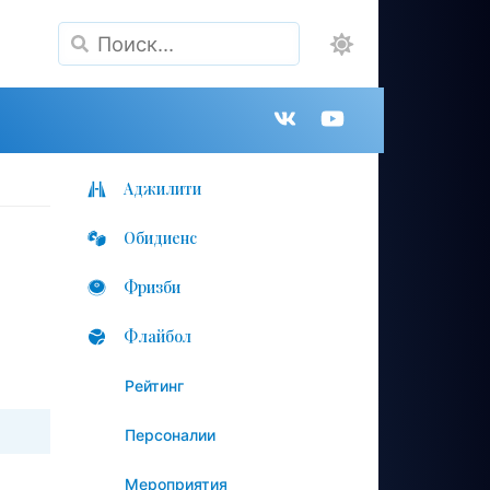
Поиск
Группа
Канал
в
на
Аджилити
Обидиенс
VK
YouTube
Фризби
Флайбол
Рейтинг
Персоналии
Мероприятия