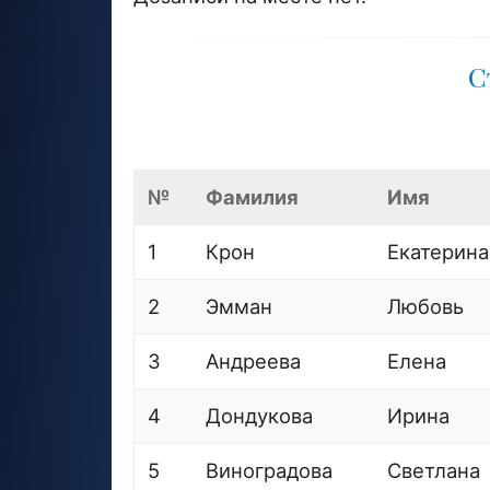
С
№
Фамилия
Имя
1
Крон
Екатерина
2
Эмман
Любовь
3
Андреева
Елена
4
Дондукова
Ирина
5
Виноградова
Светлана