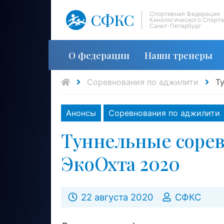
СФКС
Спортивная Федерация
Кинологического Спорта
Санкт-Петербург
О федерации
Наши тренеры
Соревнования по аджилити
Т
Анонсы
Соревнования по аджилити
Туннельные сорев
ЭкоОхта 2020
22 августа 2020
СФКС