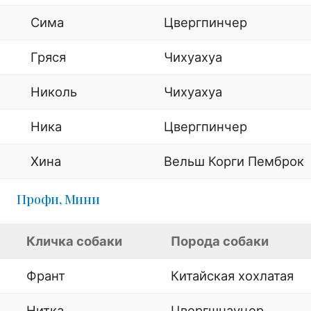
Сима
Цвергпинчер
Гряся
Чихуахуа
Николь
Чихуахуа
Ника
Цвергпинчер
Хина
Вельш Корги Пемброк
Профи, Мини
Кличка собаки
Порода собаки
Франт
Китайская хохлатая
Нитка
Цвергшнауцер