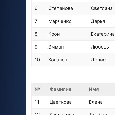
6
Степанова
Светлана
7
Марченко
Дарья
8
Крон
Екатерина
9
Эмман
Любовь
10
Ковалев
Денис
№
Фамилия
Имя
11
Цветкова
Елена
12
Куренкова
Татьяна