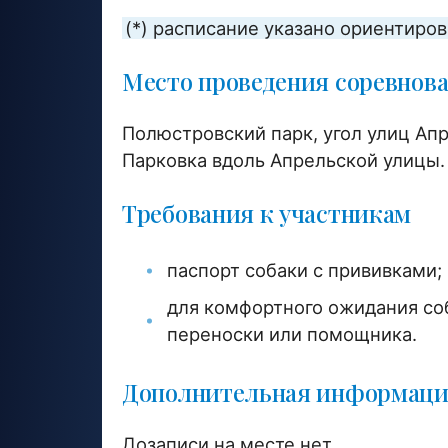
(*) расписание указано ориентиро
Место проведения соревнов
Полюстровский парк, угол улиц Апр
Парковка вдоль Апрельской улицы.
Требования к участникам
паспорт собаки с прививками;
для комфортного ожидания соб
переноски или помощника.
Дополнительная информац
Дозаписи на месте нет.