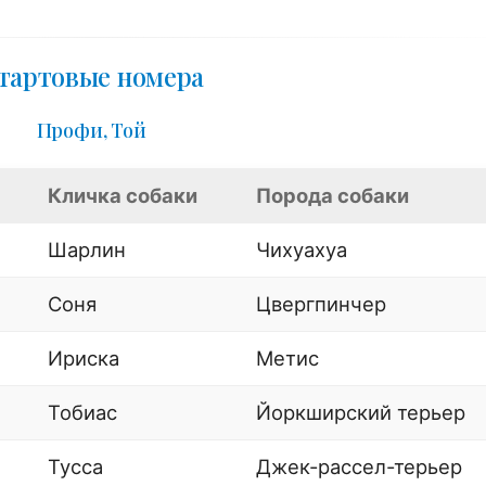
тартовые номера
Профи, Той
Кличка собаки
Порода собаки
Шарлин
Чихуахуа
Соня
Цвергпинчер
Ириска
Метис
Тобиас
Йоркширский терьер
Тусса
Джек-рассел-терьер