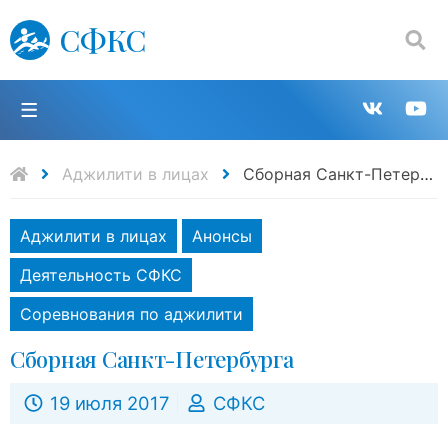
СФКС
Поиск:
П
Групп
К
в
н
Аджилити в лицах
Сборная Санкт-Петербурга
VK
Y
Аджилити в лицах
Анонсы
Деятельность СФКС
Соревнования по аджилити
Сборная Санкт-Петербурга
19 июля 2017
СФКС