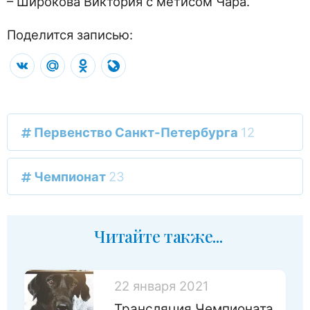
– Широкова Виктория с метисом Чара.
Поделится записью:
VK
Mail.Ru
Odnoklassniki
LiveJournal
Первенство Санкт-Петербурга
12
Чемпионат
23
Читайте также...
22 января 2021
Трансляция Чемпионата