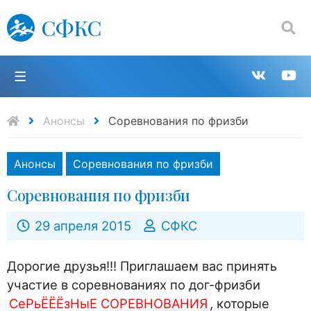
СФКС
Поиск:
П
Групп
К
в
н
Анонсы
Соревнования по фризби
VK
Y
Анонсы
Соревнования по фризби
Соревнования по фризби
29 апреля 2015
СФКС
Дорогие друзья!!! Приглашаем вас принять
участие в соревнованиях по дог-фризби
СеРьЁЁЁзНыЕ СОРЕВНОВАНИЯ
, которые