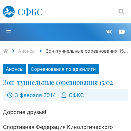
СФКС
Поиск:
П
Групп
К
в
н
Анонсы
Зон-туннельные соревнования 15/02
VK
Y
Анонсы
Соревнования по аджилити
Зон-туннельные соревнования 15/02
3 февраля 2014
СФКС
Дорогие друзья!
Спортивная Федерация Кинологического