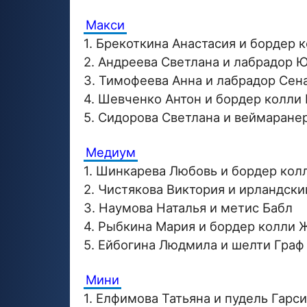
Макси
1. Брекоткина Анастасия и бордер 
2. Андреева Светлана и лабрадор 
3. Тимофеева Анна и лабрадор Сен
4. Шевченко Антон и бордер колли
5. Сидорова Светлана и веймаране
Медиум
1. Шинкарева Любовь и бордер кол
2. Чистякова Виктория и ирландски
3. Наумова Наталья и метис Бабл
4. Рыбкина Мария и бордер колли 
5. Ейбогина Людмила и шелти Граф
Мини
1. Елфимова Татьяна и пудель Гарс