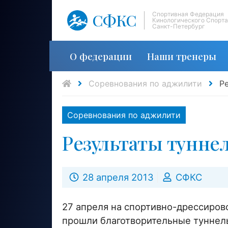
СФКС
Спортивная Федерация
Кинологического Спорта
Санкт-Петербург
О федерации
Наши тренеры
Соревнования по аджилити
Р
Соревнования по аджилити
Результаты тунне
28 апреля 2013
СФКС
27 апреля на спортивно-дрессиров
прошли благотворительные туннел