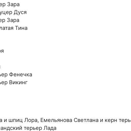
ер Зара
ауцер Дуся
ер Зара
латая Тина
ря
с
рьер Фенечка
ьер Викинг
на и шпиц Лора, Емельянова Светлана и керн тер
ландский терьер Лада