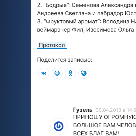
2. “Бодрые”: Семенова Александра 
Андреева Светлана и лабрадор Юс
3. “Фруктовый аромат”: Володина Н
веймаранер Фил, Изосимова Ольга 
Протокол
Поделится записью:
VK
Mail.Ru
Odnoklassniki
LiveJournal
Гузель
30.04.2013 в 14:
ПРИНОШУ ОГРОМНУЮ 
БОЛЬШОЕ ВАМ ЧЕЛОВ
ВСЕХ БЛАГ ВАМ!