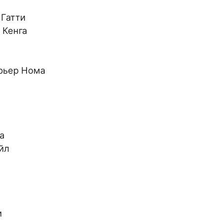
 Гатти
 Кенга
ерьер Нома
а
йл
и