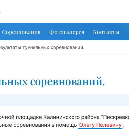
,
Соревнования
Фотогалерея
Контакты
езультаты туннельных соревнований.
льных соревнований.
очной площадке Калининского района “Пискревк
ьные соревнования в помощь
Олегу Пелевину
.