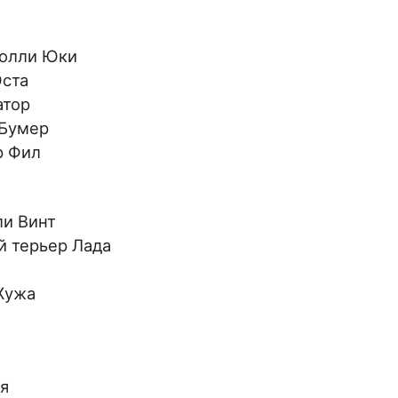
колли Юки
Юста
атор
 Бумер
р Фил
ли Винт
й терьер Лада
Жужа
ия