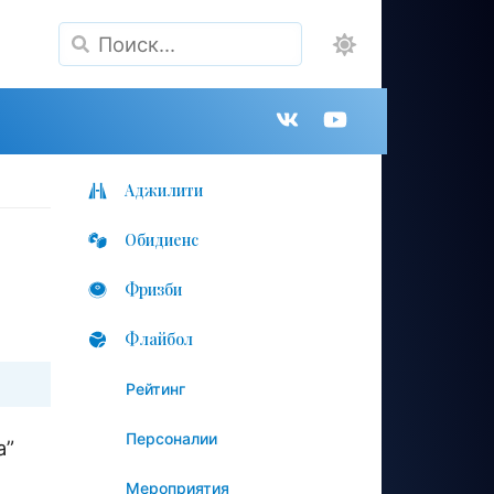
Поиск
Группа
Канал
в
на
Аджилити
Обидиенс
VK
YouTube
Фризби
Флайбол
Рейтинг
Персоналии
а”
Мероприятия