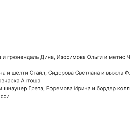
а и грюнендаль Дина, Изосимова Ольги и метис Ч
на и шелти Стайл, Сидорова Светлана и выжла Ф
овчарка Антоша
 и шнауцер Грета, Ефремова Ирина и бордер кол
есси