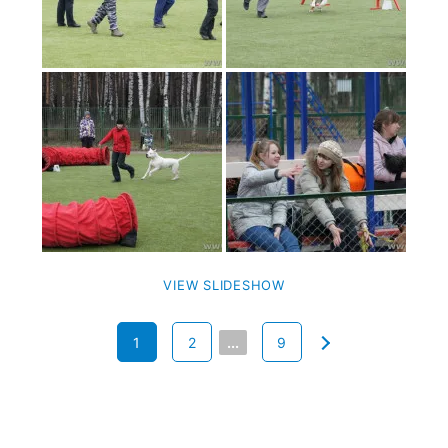
VIEW SLIDESHOW
1
2
...
9