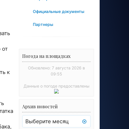
Официальные документы
Партнеры
вать
 от
Погода на площадках
Обновлено: 7 августа 2026 в
ть к
09:55
Данные о погоде предоставлены
ть
Архив новостей
татка
Архив
новостей
бака,