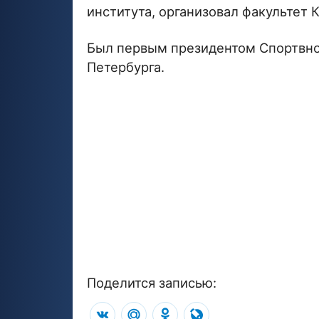
института, организовал факультет 
Был первым президентом Спортвно
Петербурга.
Поделится записью:
VK
Mail.Ru
Odnoklassniki
LiveJournal