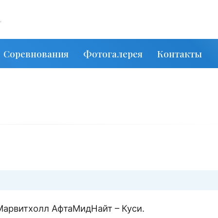
,
Соревнования
Фотогалерея
Контакты
Марвитхолл АфтаМидНайт – Куси.