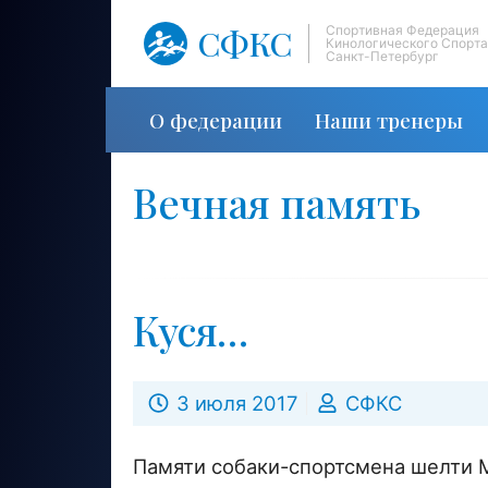
СФКС
Спортивная Федерация
Кинологического Спорта
Санкт-Петербург
О федерации
Наши тренеры
Вечная память
Куся…
3 июля 2017
СФКС
Памяти собаки-спортсмена шелти 