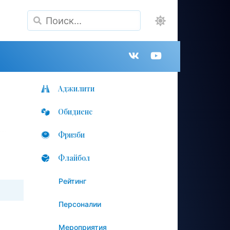
Поиск
Группа
Канал
в
на
Аджилити
Обидиенс
VK
YouTube
Фризби
Флайбол
Рейтинг
Персоналии
Мероприятия