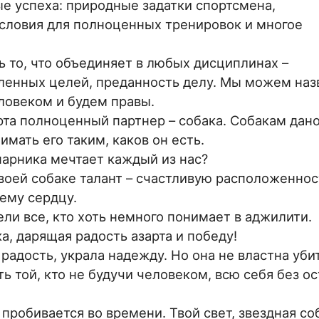
ые успеха: природные задатки спортсмена,
условия для полноценных тренировок и многое
ь то, что объединяет в любых дисциплинах –
вленных целей, преданность делу. Мы можем наз
ловеком и будем правы.
рта полноценный партнер – собака. Собакам дано
мать его таким, каков он есть.
парника мечтает каждый из нас?
воей собаке талант – счастливую расположеннос
ему сердцу.
ели все, кто хоть немного понимает в аджилити.
а, дарящая радость азарта и победу!
радость, украла надежду. Но она не властна уби
ь той, кто не будучи человеком, всю себя без ос
 пробивается во времени. Твой свет, звездная со