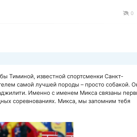
0
юбы Тиминой, известной спортсменки Санкт-
телем самой лучшей породы – просто собакой. О
 аджилити. Именно с именем Микса связаны пер
дных соревнованиях. Микса, мы запомним тебя