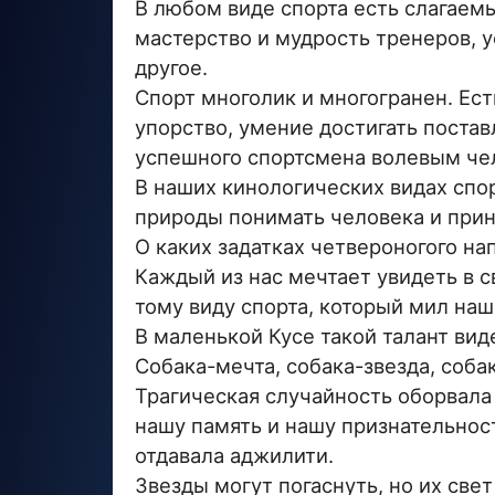
В любом виде спорта есть слагаем
мастерство и мудрость тренеров, 
другое.
Спорт многолик и многогранен. Ест
упорство, умение достигать поста
успешного спортсмена волевым че
В наших кинологических видах спо
природы понимать человека и прини
О каких задатках четвероногого на
Каждый из нас мечтает увидеть в с
тому виду спорта, который мил наш
В маленькой Кусе такой талант вид
Собака-мечта, собака-звезда, собак
Трагическая случайность оборвала 
нашу память и нашу признательност
отдавала аджилити.
Звезды могут погаснуть, но их свет