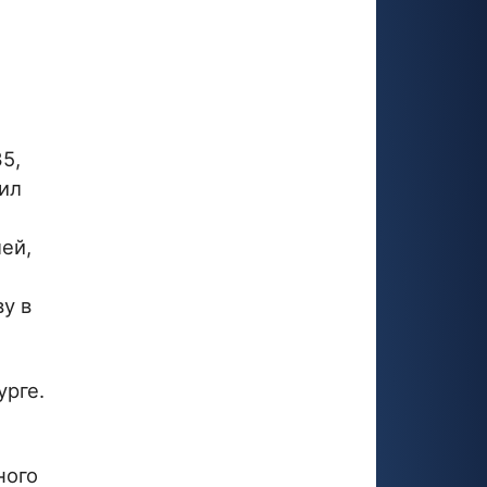
5,
чил
ей,
у в
урге.
ного