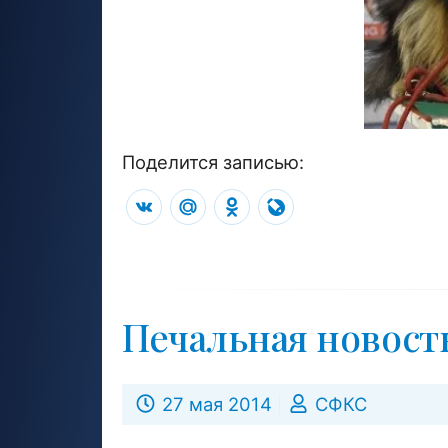
Поделится записью:
VK
Mail.Ru
Odnoklassniki
LiveJournal
Печальная новост
27 мая 2014
СФКС