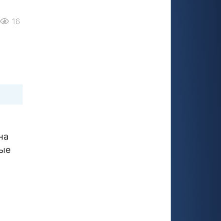
16
на
вые