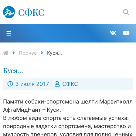
СФКС
Поиск:
П
Групп
К
в
н
Прочее
Куся…
Куся…
VK
Y
3 июля 2017
СФКС
Памяти собаки-спортсмена шелти Марвитхолл
АфтаМидНайт – Куси.
В любом виде спорта есть слагаемые успеха:
природные задатки спортсмена, мастерство и
мудрость тренеров, условия для полноценных