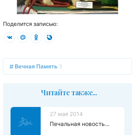
Поделится записью:
VK
Mail.Ru
Odnoklassniki
LiveJournal
Вечная Память
3
Читайте также...
27 мая 2014
Печальная новость…