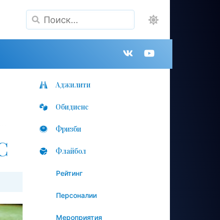
Поиск
Группа
Канал
в
на
Аджилити
Обидиенс
VK
YouTube
Фризби
С
Флайбол
Рейтинг
Персоналии
Мероприятия