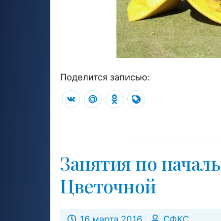
Поделится записью:
VK
Mail.Ru
Odnoklassniki
LiveJournal
Занятия по начал
Цветочной
16 марта 2016
СФКС