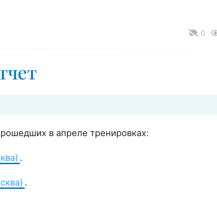
0
тчет
прошедших в апреле тренировках:
ква)
.
сква)
.