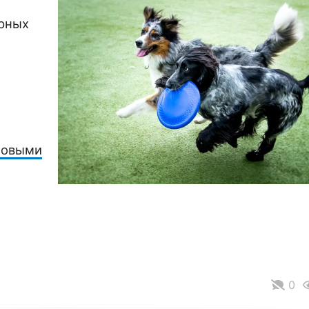
рных
новыми
0