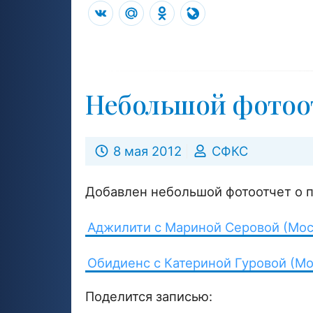
VK
Mail.Ru
Odnoklassniki
LiveJournal
Небольшой фотоо
8 мая 2012
СФКС
Добавлен небольшой фотоотчет о 
Аджилити с Мариной Серовой (Мос
Обидиенс с Катериной Гуровой (Мо
Поделится записью: