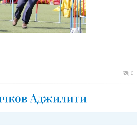
0
ичков Аджилити