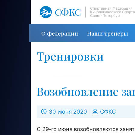
СФКС
Спортивная Федерация
Кинологического Спорта
Санкт-Петербург
О федерации
Наши тренеры
Тренировки
Возобновление за
30 июня 2020
СФКС
С 29-го июня возобновляются занят