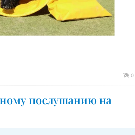
0
ьному послушанию на