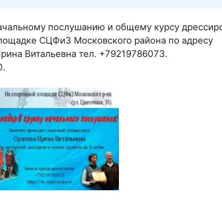
начальному послушанию и общему курсу дрессир
площадке СЦФиЗ Московского района по адресу
Ирина Витальевна тел. +79219786073.
0.