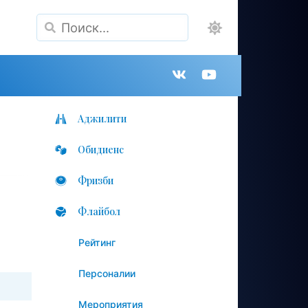
Поиск
Группа
Канал
в
на
Аджилити
Обидиенс
VK
YouTube
Фризби
Флайбол
Рейтинг
Персоналии
Мероприятия