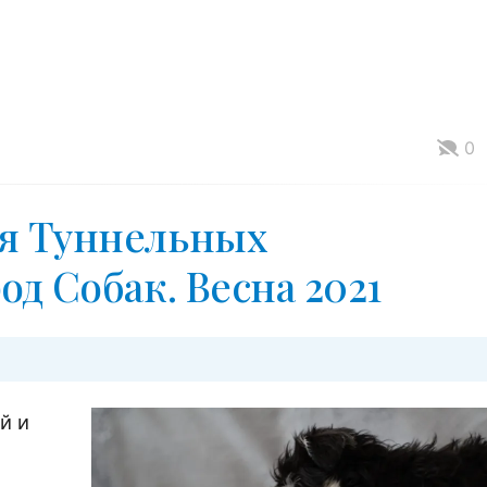
0
ия Туннельных
од Собак. Весна 2021
й и