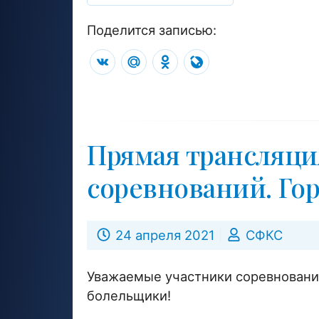
Поделится записью:
VK
Mail.Ru
Odnoklassniki
LiveJournal
Прямая трансляц
соревнований. Гор
24 апреля 2021
СФКС
Уважаемые участники соревновани
болельщики!