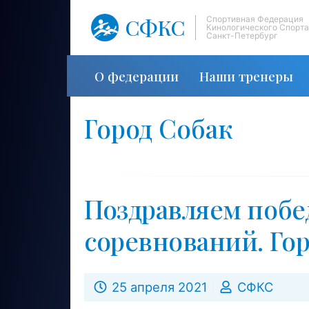
СФКС
Спортивная Федерация
Кинологического Спорта
Санкт-Петербург
О федерации
Наши тренеры
Город Собак
Поздравляем поб
соревнований. Гор
25 апреля 2021
СФКС