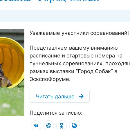
Уважаемые участники соревнований!
Представляем вашему вниманию
расписание и стартовые номера на
туннельных соревнованиях, проходя
рамках выставки “Город Собак” в
ЭскспоФоруме.
Читать дальше
Поделится записью:
VK
Mail.Ru
Odnoklassniki
LiveJournal