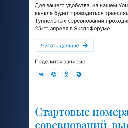
Для вашего удобства, на нашем Yo
канале будет проводиться трансля
Туннельных соревнований проход
25-го апреля в ЭкспоФоруме.
Читать дальше
Поделится записью:
VK
Mail.Ru
Odnoklassniki
LiveJournal
Стартовые номера
соревнований, выс