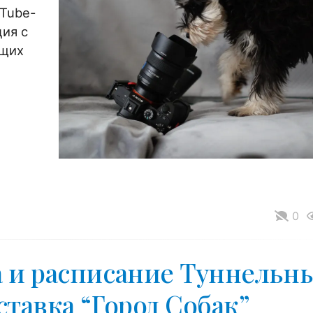
uTube-
ция с
ящих
0
 и расписание Туннельн
тавка “Город Собак”