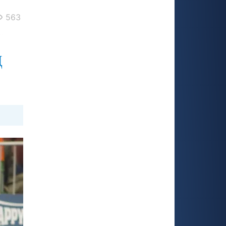
563
д