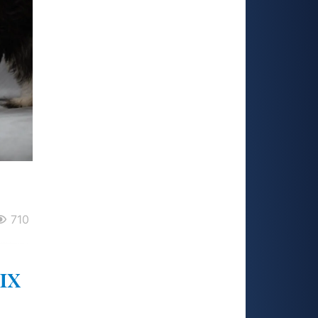
710
ых