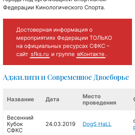
Федерации Кинологического Спорта.
Достоверная информация о
мероприятиях Федерации ТОЛЬКО
на официальных ресурсах СФКС –
сайт
sfks.ru
и группе
вКонтакте
.
Аджилити и Современное Двоеборье
Место
Название
Дата
проведения
Весенний
Кубок
24.03.2019
DogS HaLL
СФКС