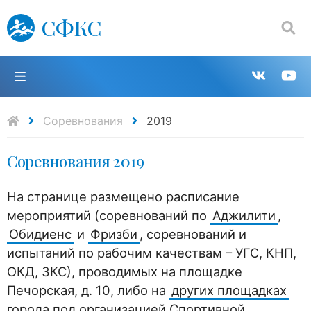
СФКС
Поиск:
П
Групп
К
в
н
Соревнования
2019
Соревнования 2019
VK
Y
На странице размещено расписание
мероприятий (соревнований по
Аджилити
,
Обидиенс
и
Фризби
, соревнований и
испытаний по рабочим качествам – УГС, КНП,
ОКД, ЗКС), проводимых на площадке
Печорская, д. 10, либо на
других площадках
города под организацией Спортивной