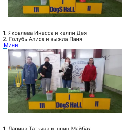
1. Яковлева Инесса и келпи Дея
2. Голубь Алиса и выжла Паня
Мини
1. Ларина Татьяна и шпиц Майбах