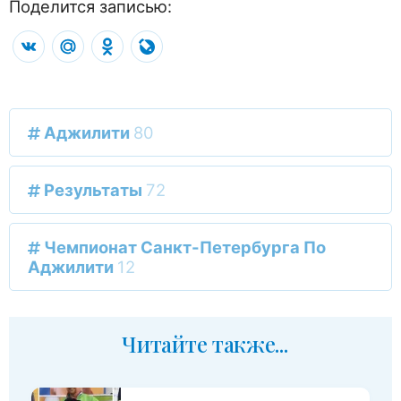
Поделится записью:
VK
Mail.Ru
Odnoklassniki
LiveJournal
Аджилити
80
Результаты
72
Чемпионат Санкт-Петербурга По
Аджилити
12
Читайте также...