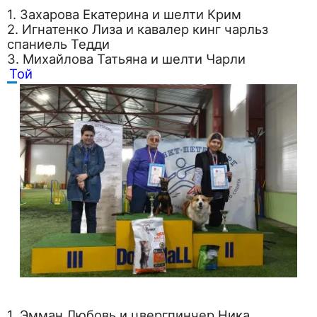
1. Захарова Екатерина и шелти Крим
2. Игнатенко Лиза и кавалер кинг чарльз
спаниель Тедди
3. Михайлова Татьяна и шелти Чарли
Той
1. Эмман Любовь и цвергпинчер Ника