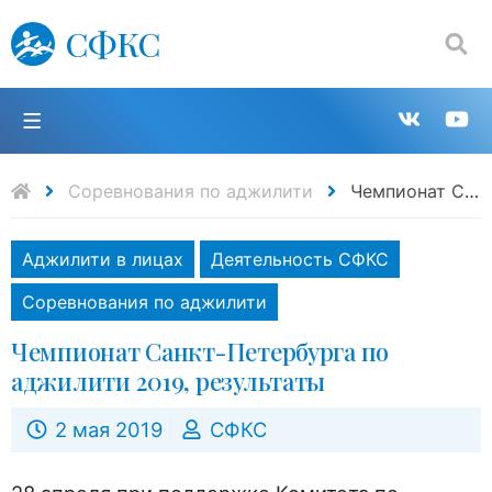
СФКС
Поиск:
П
Групп
К
в
н
Соревнования по аджилити
Чемпионат Санкт-Петербурга по аджилити 2019, результаты
VK
Y
Аджилити в лицах
Деятельность СФКС
Соревнования по аджилити
Чемпионат Санкт-Петербурга по
аджилити 2019, результаты
2 мая 2019
СФКС