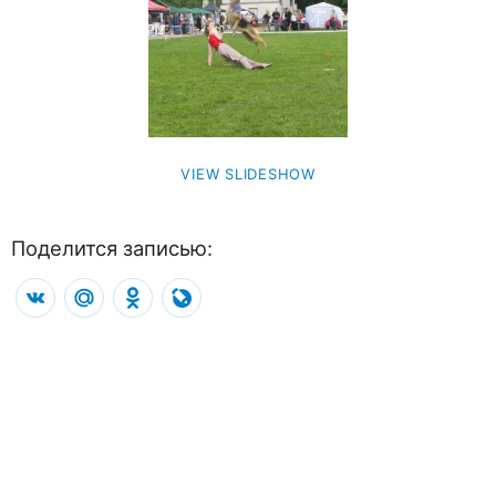
VIEW SLIDESHOW
Поделится записью:
VK
Mail.Ru
Odnoklassniki
LiveJournal