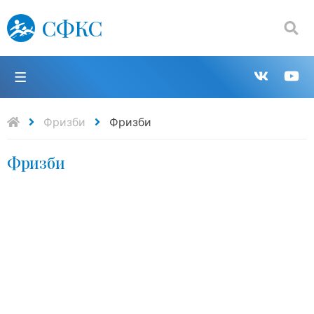
СФКС
Поиск:
П
Групп
К
в
н
Фризби
Фризби
Фризби
VK
Y