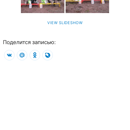
VIEW SLIDESHOW
Поделится записью:
VK
Mail.Ru
Odnoklassniki
LiveJournal