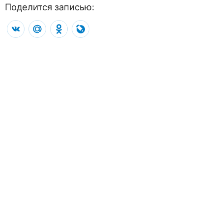
Поделится записью:
VK
Mail.Ru
Odnoklassniki
LiveJournal