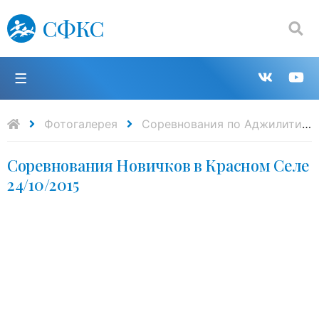
СФКС
Поиск:
П
Групп
К
в
н
Фотогалерея
Cоревнования по Аджилити
Соревнования Новичков в Красном Селе
VK
Y
24/10/2015