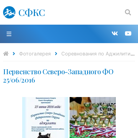
СФКС
Поиск:
П
Групп
К
в
н
Фотогалерея
Cоревнования по Аджилити
Первенство Северо-Западного ФО
VK
Y
25/06/2016