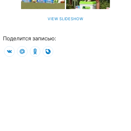
VIEW SLIDESHOW
Поделится записью:
VK
Mail.Ru
Odnoklassniki
LiveJournal