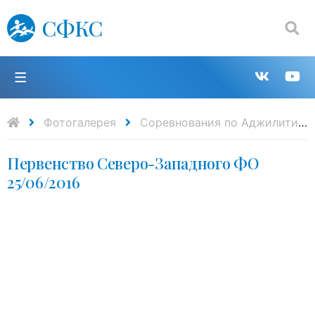
СФКС
Поиск:
П
Групп
К
в
н
Фотогалерея
Cоревнования по Аджилити
Первенство Северо-Западного ФО
VK
Y
25/06/2016