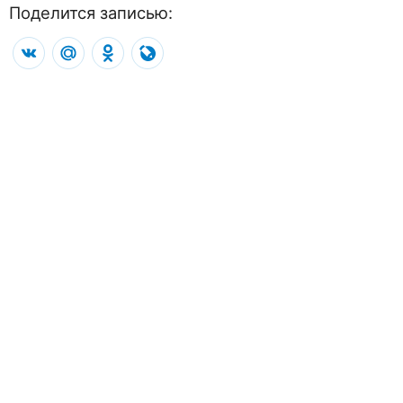
Поделится записью:
VK
Mail.Ru
Odnoklassniki
LiveJournal