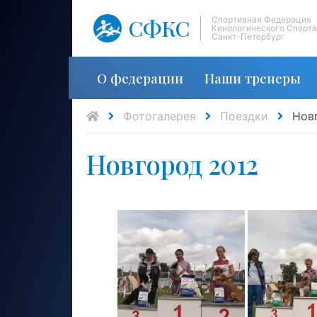
СФКС
Спортивная Федерация
Кинологического Спорта
Санкт-Петербург
О федерации
Наши тренеры
Фотогалерея
Поездки
Нов
Новгород 2012