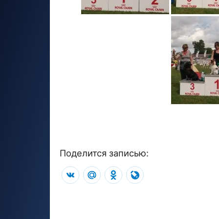
Поделится записью:
VK
Mail.Ru
Odnoklassniki
LiveJournal