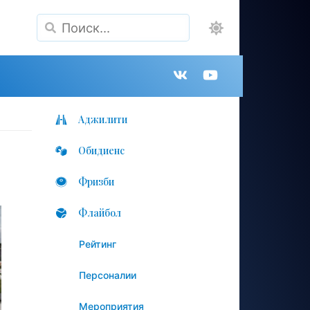
Поиск
Группа
Канал
в
на
Аджилити
Обидиенс
VK
YouTube
Фризби
Флайбол
Рейтинг
Персоналии
Мероприятия