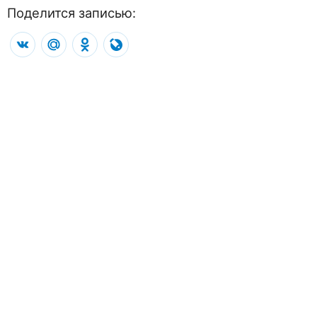
Поделится записью:
VK
Mail.Ru
Odnoklassniki
LiveJournal