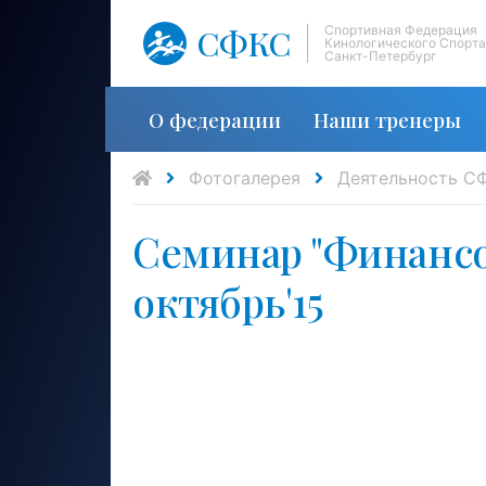
СФКС
Спортивная Федерация
Кинологического Спорта
Санкт-Петербург
О федерации
Наши тренеры
Фотогалерея
Деятельность С
Семинар "Финансо
октябрь'15