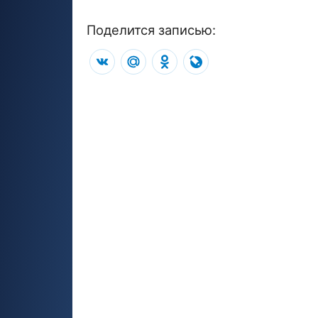
Поделится записью:
VK
Mail.Ru
Odnoklassniki
LiveJournal