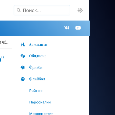
Поиск
Группа
Канал
'15
в
на
Аджилити
"
Обидиенс
VK
YouTube
Фризби
Флайбол
Рейтинг
Персоналии
Мероприятия