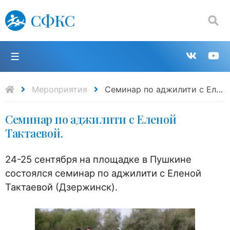
СФКС
Поиск:
П
Групп
К
в
н
Мероприятия
Семинар по аджилити с Еленой Тактаевой.
Семинар по аджилити с Еленой
VK
Y
Тактаевой.
24-25 сентября на площадке в Пушкине
состоялся семинар по аджилити с Еленой
Тактаевой (Дзержинск).