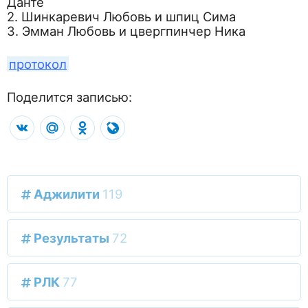
Данте
2. Шинкаревич Любовь и шпиц Сима
3. Эмман Любовь и цвергпинчер Ника
протокол
Поделится записью:
VK
Mail.Ru
Odnoklassniki
LiveJournal
Аджилити
119
Результаты
72
РЛК
77