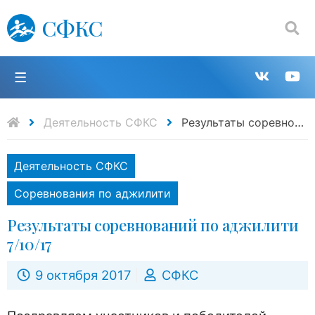
СФКС
Поиск:
П
Групп
К
в
н
Деятельность СФКС
Результаты соревнований по аджилити 7/10/17
VK
Y
Деятельность СФКС
Соревнования по аджилити
Результаты соревнований по аджилити
7/10/17
9 октября 2017
СФКС