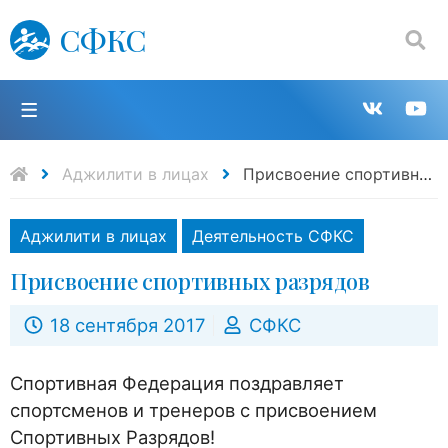
СФКС
Поиск:
П
Групп
К
в
н
Аджилити в лицах
Присвоение спортивных разрядов
VK
Y
Аджилити в лицах
Деятельность СФКС
Присвоение спортивных разрядов
18 сентября 2017
СФКС
Спортивная Федерация поздравляет
спортсменов и тренеров с присвоением
Спортивных Разрядов!