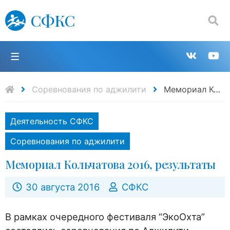
СФКС
Поиск:
П
Групп
К
в
н
Соревнования по аджилити
Мемориал Кольчатова 2016, результаты
VK
Y
Деятельность СФКС
Соревнования по аджилити
Мемориал Кольчатова 2016, результаты
30 августа 2016
СФКС
В рамках очередного фестиваля “ЭкоОхта”