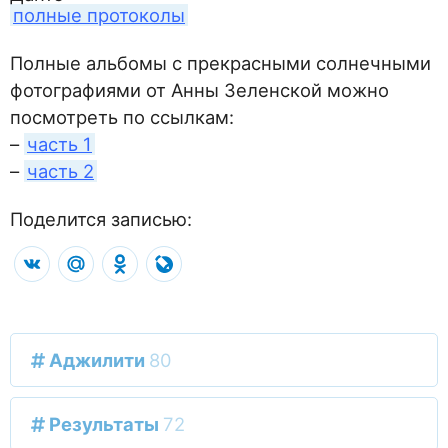
полные протоколы
Полные альбомы с прекрасными солнечными
фотографиями от Анны Зеленской можно
посмотреть по ссылкам:
–
часть 1
–
часть 2
Поделится записью:
VK
Mail.Ru
Odnoklassniki
LiveJournal
Аджилити
80
Результаты
72