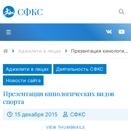
СФКС
Поиск:
П
Групп
К
в
н
Аджилити в лицах
Презентация кинологических видов спорта
VK
Y
Аджилити в лицах
Деятельность СФКС
Новости сайта
Презентация кинологических видов
спорта
15 декабря 2015
СФКС
VIEW THUMBNAILS