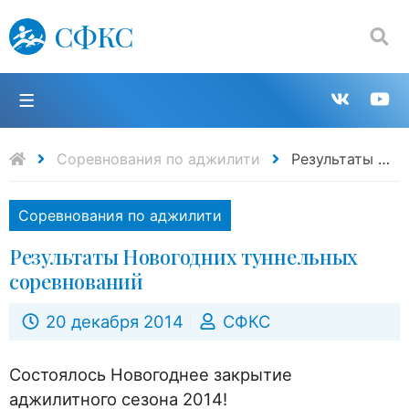
СФКС
Поиск:
П
Групп
К
в
н
Соревнования по аджилити
Результаты Новогодних туннельных соревнований
VK
Y
Соревнования по аджилити
Результаты Новогодних туннельных
соревнований
20 декабря 2014
СФКС
Состоялось Новогоднее закрытие
аджилитного сезона 2014!