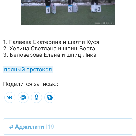
1. Палеева Екатерина и шелти Куся
2. Холина Светлана и шпиц Берта
3. Белозерова Елена и шпиц Лика
полный протокол
Поделится записью:
VK
Mail.Ru
Odnoklassniki
LiveJournal
Аджилити
119