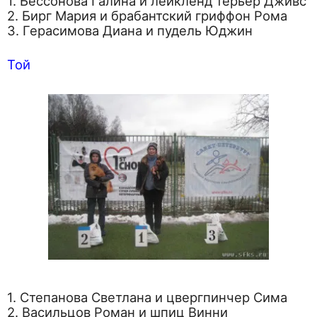
1. Бессонова Галина и лейкленд терьер Дживс
2. Бирг Мария и брабантский гриффон Рома
3. Герасимова Диана и пудель Юджин
Той
1. Степанова Светлана и цвергпинчер Сима
2. Васильцов Роман и шпиц Винни