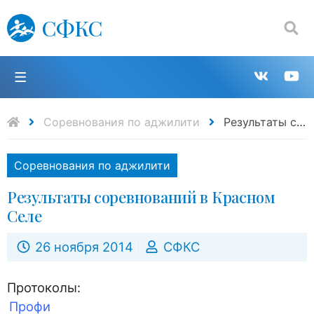
СФКС
Поиск:
П
Групп
К
в
н
Соревнования по аджилити
Результаты соревнований в Красном Селе
VK
Y
Соревнования по аджилити
Результаты соревнований в Красном
Селе
26 ноября 2014
СФКС
Протоколы:
Профи