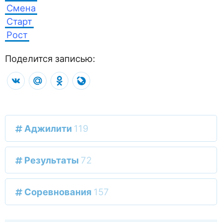
Смена
Старт
Рост
Поделится записью:
VK
Mail.Ru
Odnoklassniki
LiveJournal
Аджилити
119
Результаты
72
Соревнования
157